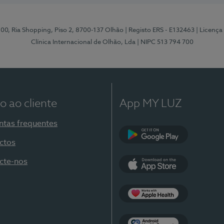
 100, Ria Shopping, Piso 2, 8700-137 Olhão
| Registo ERS - E132463
| Licenç
Clínica Internacional de Olhão, Lda
| NIPC 513 794 700
o ao cliente
App MY LUZ
ntas frequentes
ctos
Google Play
cte-nos
App Store
Apple Health