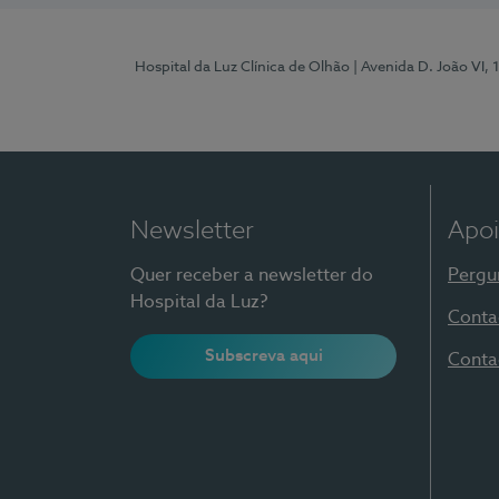
Hospital da Luz Clínica de Olhão
| Avenida D. João VI,
Newsletter
Apoi
Quer receber a newsletter do
Pergu
Hospital da Luz?
Conta
Subscreva aqui
Conta