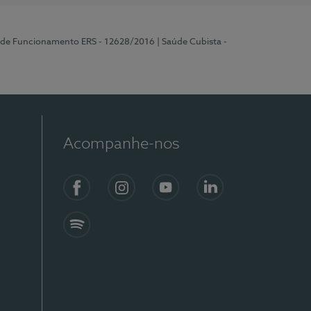
a de Funcionamento ERS - 12628/2016
| Saúde Cubista -
Acompanhe-nos
Facebook
Instagram
YouTube
LinkedIn
Spotify