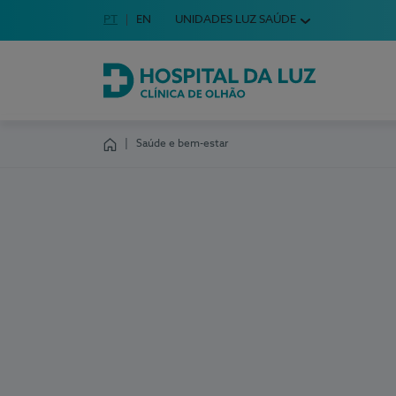
Idioma em Português
PT
English Language
EN
UNIDADES LUZ SAÚDE
Escolha o seu idioma
Hospital da Luz Clínica de Olhão
Saúde e bem-estar
Homepage