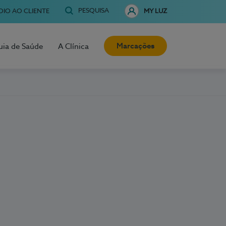
PESQUISA
OIO AO CLIENTE
MY LUZ
Marcações
uia de Saúde
A Clínica