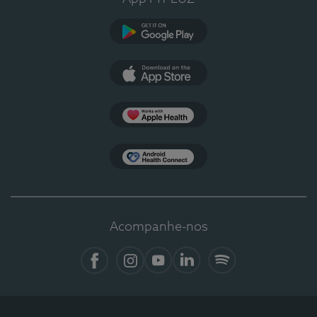
Google Play
App Store
Apple Health
Health Connect
Acompanhe-nos
Facebook
Instagram
YouTube
LinkedIn
Spotify