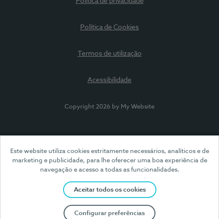
Política de privacidade
Política de Cookies
Termos de utilização
Acessibilidade
Copyright 2026 by My Website
Este website utiliza cookies estritamente necessários, analíticos e de
marketing e publicidade, para lhe oferecer uma boa experiência de
navegação e acesso a todas as funcionalidades.
Aceitar todos os cookies
Configurar preferências