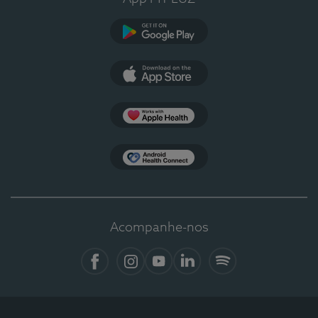
Google Play
App Store
Apple Health
Health Connect
Acompanhe-nos
Facebook
Instagram
YouTube
LinkedIn
Spotify