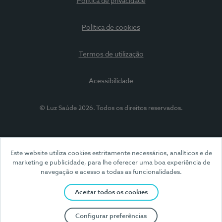
Política de privacidade
Política de cookies
Termos de utilização
Acessibilidade
© Luz Saúde 2026. Todos os direitos reservados.
Este website utiliza cookies estritamente necessários, analíticos e de
marketing e publicidade, para lhe oferecer uma boa experiência de
navegação e acesso a todas as funcionalidades.
Aceitar todos os cookies
Configurar preferências