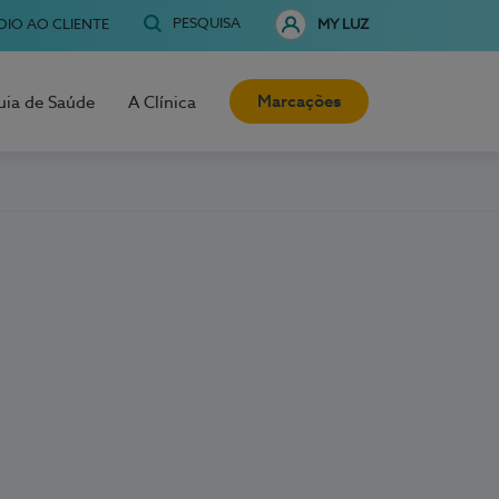
PESQUISA
OIO AO CLIENTE
MY LUZ
Marcações
uia de Saúde
A Clínica