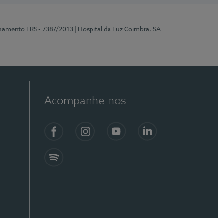
onamento ERS - 7387/2013
| Hospital da Luz Coimbra, SA
Acompanhe-nos
Facebook
Instagram
YouTube
LinkedIn
Spotify