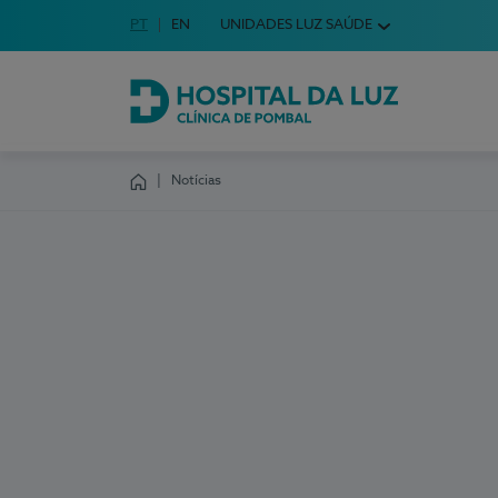
Idioma em Português
PT
English Language
EN
UNIDADES LUZ SAÚDE
Escolha o seu idioma
Hospital da Luz Clínica de Pombal
Notícias
Homepage