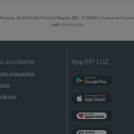
 Ultramar, 30, 3100-462 Pombal
| Registo ERS - E120800
| Licença de Funci
| NIPC 510 113 516
o ao cliente
App MY LUZ
ntas frequentes
ctos
Google Play
cte-nos
App Store
Apple Health