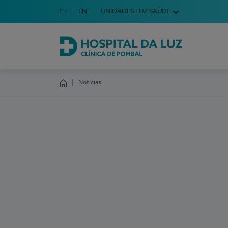
Idioma em Português
PT
English Language
EN
UNIDADES LUZ SAÚDE
Escolha o seu idioma
Hospital da Luz Clínica de Pombal
Notícias
Homepage