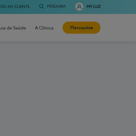
PESQUISA
OIO AO CLIENTE
MY LUZ
Marcações
uia de Saúde
A Clínica