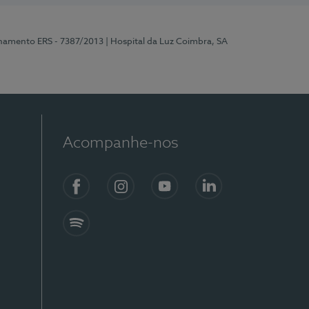
onamento ERS - 7387/2013
| Hospital da Luz Coimbra, SA
Acompanhe-nos
Facebook
Instagram
YouTube
LinkedIn
Spotify