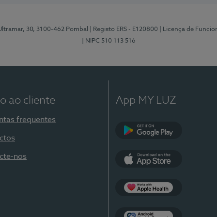
 Ultramar, 30, 3100-462 Pombal
| Registo ERS - E120800
| Licença de Funci
| NIPC 510 113 516
o ao cliente
App MY LUZ
ntas frequentes
ctos
Google Play
cte-nos
App Store
Apple Health