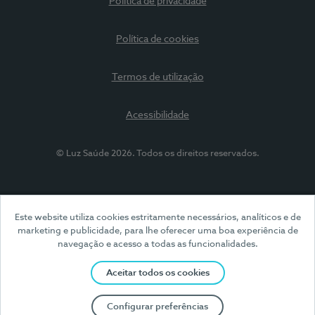
Política de privacidade
Política de cookies
Termos de utilização
Acessibilidade
© Luz Saúde 2026. Todos os direitos reservados.
Este website utiliza cookies estritamente necessários, analíticos e de
marketing e publicidade, para lhe oferecer uma boa experiência de
navegação e acesso a todas as funcionalidades.
Aceitar todos os cookies
Configurar preferências