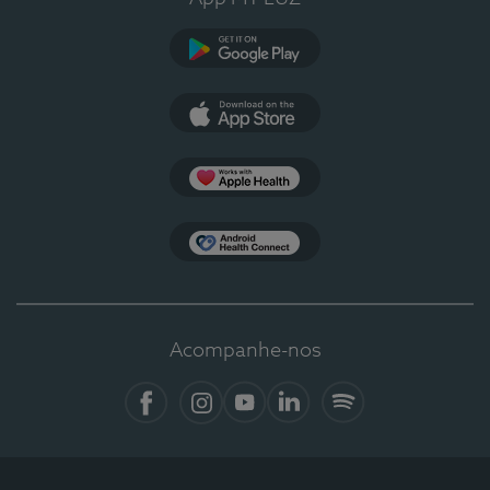
Google Play
App Store
Apple Health
Health Connect
Acompanhe-nos
Facebook
Instagram
YouTube
LinkedIn
Spotify