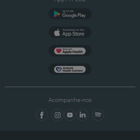
Google Play
App Store
Apple Health
Health Connect
Acompanhe-nos
Facebook
Instagram
YouTube
LinkedIn
Spotify