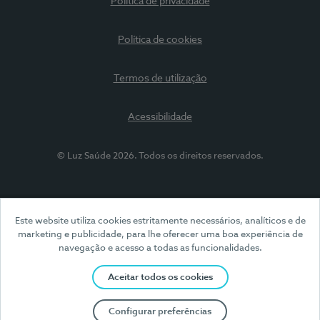
Política de privacidade
Política de cookies
Termos de utilização
Acessibilidade
© Luz Saúde 2026. Todos os direitos reservados.
Este website utiliza cookies estritamente necessários, analíticos e de
marketing e publicidade, para lhe oferecer uma boa experiência de
navegação e acesso a todas as funcionalidades.
Aceitar todos os cookies
Configurar preferências