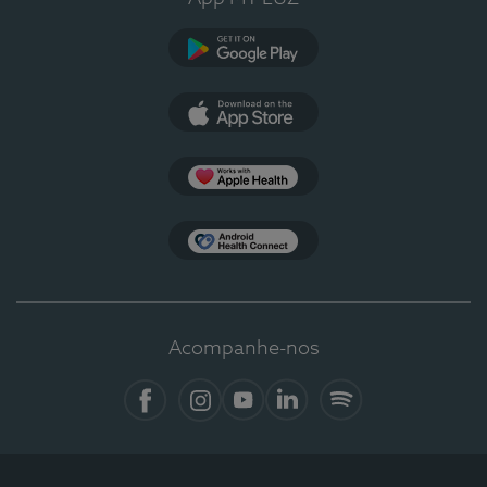
Google Play
App Store
Apple Health
Health Connect
Acompanhe-nos
Facebook
Instagram
YouTube
LinkedIn
Spotify