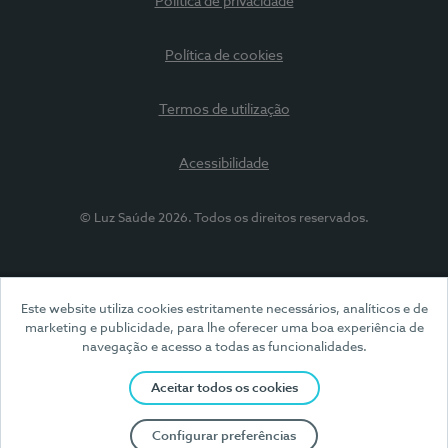
Política de privacidade
Política de cookies
Termos de utilização
Acessibilidade
© Luz Saúde 2026. Todos os direitos reservados.
Este website utiliza cookies estritamente necessários, analíticos e de
marketing e publicidade, para lhe oferecer uma boa experiência de
navegação e acesso a todas as funcionalidades.
Aceitar todos os cookies
Configurar preferências