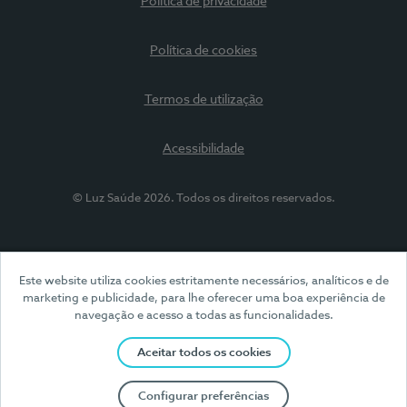
Política de privacidade
Política de cookies
Termos de utilização
Acessibilidade
© Luz Saúde 2026. Todos os direitos reservados.
Este website utiliza cookies estritamente necessários, analíticos e de
marketing e publicidade, para lhe oferecer uma boa experiência de
navegação e acesso a todas as funcionalidades.
Aceitar todos os cookies
Configurar preferências