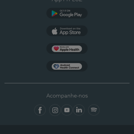
Google Play
App Store
Apple Health
Health Connect
Acompanhe-nos
Facebook
Instagram
YouTube
LinkedIn
Spotify