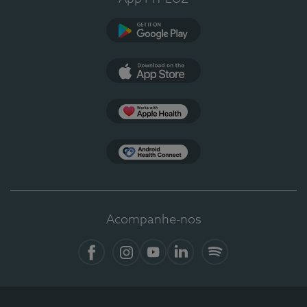
Google Play
App Store
Apple Health
Health Connect
Acompanhe-nos
Facebook
Instagram
YouTube
LinkedIn
Spotify