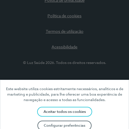
Política de privacidade
Política de cookies
Termos de utilização
Acessibilidade
© Luz Saúde 2026. Todos os direitos reservados.
Este website utiliza cookies estritamente necessários, analíticos e de
marketing e publicidade, para lhe oferecer uma boa experiência de
navegação e acesso a todas as funcionalidades.
Aceitar todos os cookies
Configurar preferências