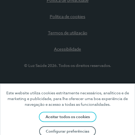
Política de privacidade
Política de cookies
Termos de utilização
Acessibilidade
© Luz Saúde 2026. Todos os direitos reservados.
Este website utiliza cookies estritamente necessários, analíticos e de
marketing e publicidade, para lhe oferecer uma boa experiência de
navegação e acesso a todas as funcionalidades.
Aceitar todos os cookies
Configurar preferências