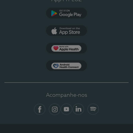
Google Play
App Store
Apple Health
Health Connect
Acompanhe-nos
Facebook
Instagram
YouTube
LinkedIn
Spotify