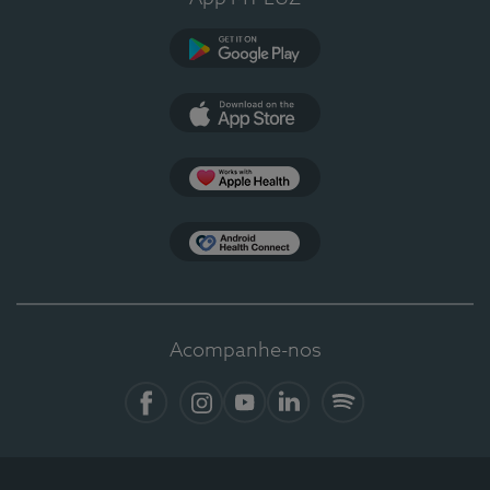
Google Play
App Store
Apple Health
Health Connect
Acompanhe-nos
Facebook
Instagram
YouTube
LinkedIn
Spotify