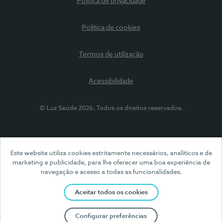
Política de privacidade
Política de cookies
Termos de utilização
Acessibilidade
© Luz Saúde 2026. Todos os direitos reservados.
Este website utiliza cookies estritamente necessários, analíticos e de
marketing e publicidade, para lhe oferecer uma boa experiência de
navegação e acesso a todas as funcionalidades.
Aceitar todos os cookies
Configurar preferências