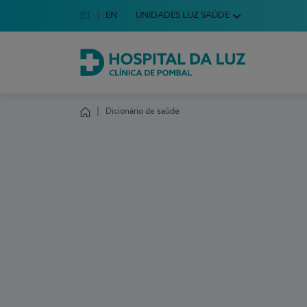
Idioma em Português
PT
English Language
EN
UNIDADES LUZ SAÚDE
Escolha o seu idioma
Hospital da Luz Clínica de Pombal
Dicionário de saúde
Homepage