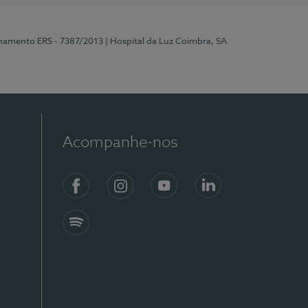
onamento ERS - 7387/2013
| Hospital da Luz Coimbra, SA
Acompanhe-nos
Facebook
Instagram
YouTube
LinkedIn
Spotify