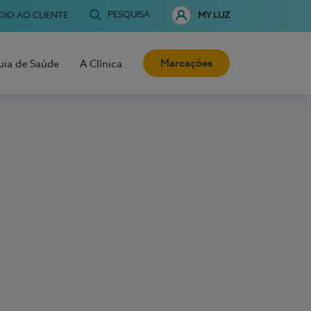
PESQUISA
OIO AO CLIENTE
MY LUZ
Marcações
uia de Saúde
A Clínica