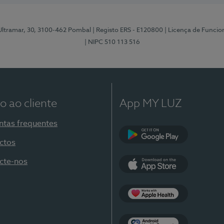
 Ultramar, 30, 3100-462 Pombal
| Registo ERS - E120800
| Licença de Funci
| NIPC 510 113 516
o ao cliente
App MY LUZ
ntas frequentes
ctos
Google Play
cte-nos
App Store
Apple Health