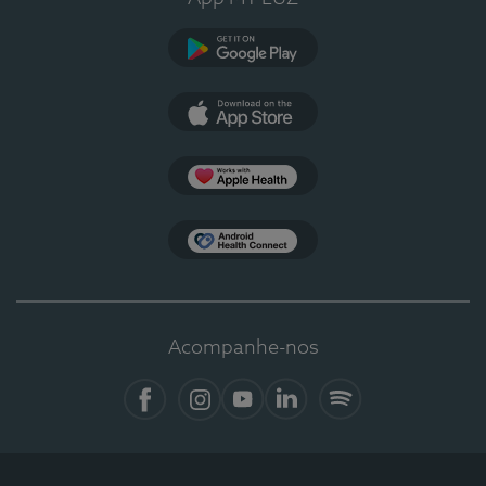
Google Play
App Store
Apple Health
Health Connect
Acompanhe-nos
Facebook
Instagram
YouTube
LinkedIn
Spotify