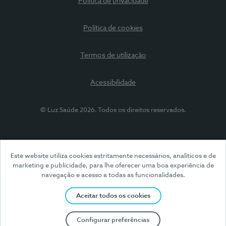
Política de privacidade
Política de cookies
Termos de utilização
Acessibilidade
© Luz Saúde 2026. Todos os direitos reservados.
Este website utiliza cookies estritamente necessários, analíticos e de
marketing e publicidade, para lhe oferecer uma boa experiência de
navegação e acesso a todas as funcionalidades.
Aceitar todos os cookies
Configurar preferências