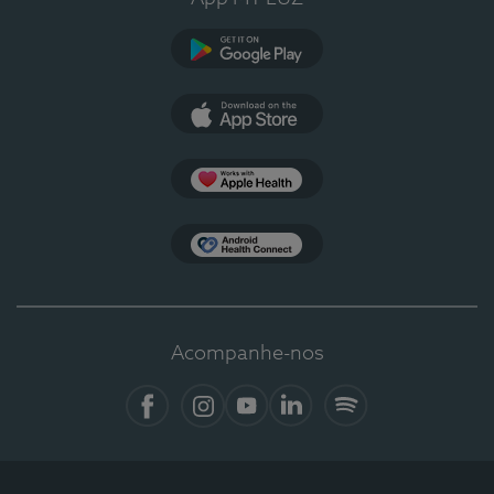
Google Play
App Store
Apple Health
Health Connect
Acompanhe-nos
Facebook
Instagram
YouTube
LinkedIn
Spotify