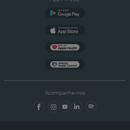
Google Play
App Store
Apple Health
Health Connect
Acompanhe-nos
Facebook
Instagram
YouTube
LinkedIn
Spotify