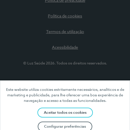
Política de privacidade
Política de cookies
Termos de utilização
Acessibilidade
© Luz Saúde 2026. Todos os direitos reservados.
Este website utiliza cookies estritamente necessários, analíticos e de
marketing e publicidade, para lhe oferecer uma boa experiência de
navegação e acesso a todas as funcionalidades.
Aceitar todos os cookies
Configurar preferências