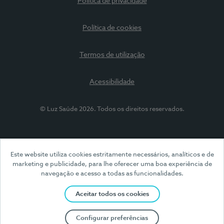
Política de privacidade
Política de cookies
Termos de utilização
Acessibilidade
© Luz Saúde 2026. Todos os direitos reservados.
Este website utiliza cookies estritamente necessários, analíticos e de
marketing e publicidade, para lhe oferecer uma boa experiência de
navegação e acesso a todas as funcionalidades.
Aceitar todos os cookies
Configurar preferências