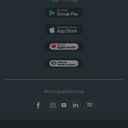
Google Play
App Store
Apple Health
Health Connect
Acompanhe-nos
Facebook
Instagram
YouTube
LinkedIn
Spotify