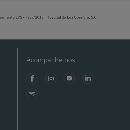
onamento ERS - 7387/2013
| Hospital da Luz Coimbra, SA
Acompanhe-nos
Facebook
Instagram
YouTube
LinkedIn
Spotify