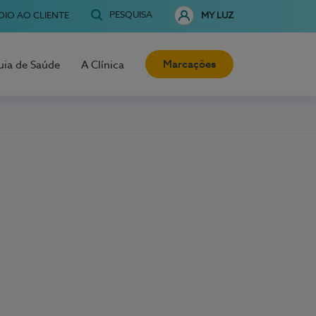
PESQUISA
OIO AO CLIENTE
MY LUZ
Marcações
uia de Saúde
A Clínica