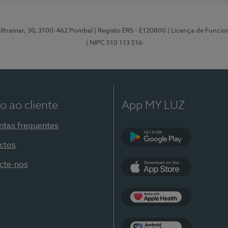
 Ultramar, 30, 3100-462 Pombal
| Registo ERS - E120800
| Licença de Funci
| NIPC 510 113 516
o ao cliente
App MY LUZ
ntas frequentes
ctos
Google Play
cte-nos
App Store
Apple Health