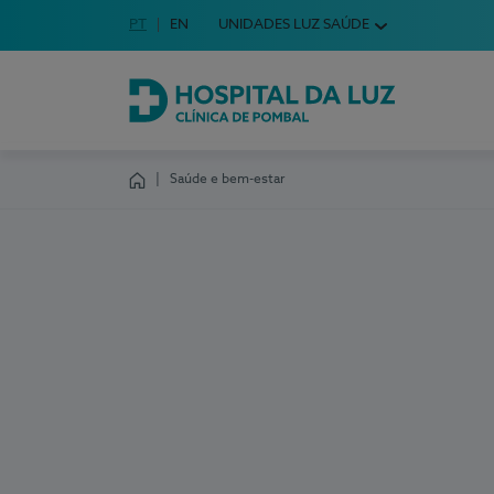
Idioma em Português
PT
English Language
EN
UNIDADES LUZ SAÚDE
Escolha o seu idioma
Hospital da Luz Clínica de Pombal
Saúde e bem-estar
Homepage