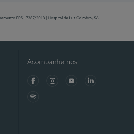
onamento ERS - 7387/2013
| Hospital da Luz Coimbra, SA
Acompanhe-nos
Facebook
Instagram
YouTube
LinkedIn
Spotify