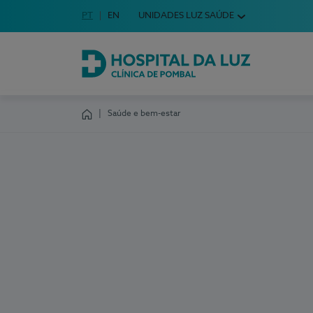
Idioma em Português
PT
English Language
EN
UNIDADES LUZ SAÚDE
Escolha o seu idioma
Hospital da Luz Clínica de Pombal
Saúde e bem-estar
Homepage