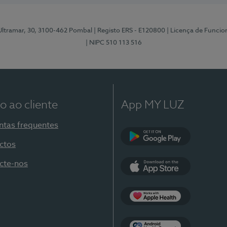
 Ultramar, 30, 3100-462 Pombal
| Registo ERS - E120800
| Licença de Funci
| NIPC 510 113 516
o ao cliente
App MY LUZ
ntas frequentes
ctos
Google Play
cte-nos
App Store
Apple Health