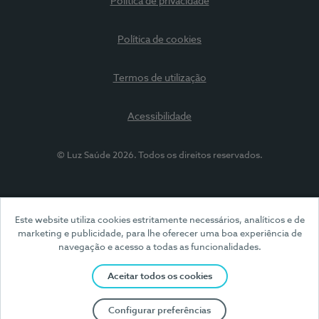
Política de privacidade
Política de cookies
Termos de utilização
Acessibilidade
© Luz Saúde 2026. Todos os direitos reservados.
Este website utiliza cookies estritamente necessários, analíticos e de
marketing e publicidade, para lhe oferecer uma boa experiência de
navegação e acesso a todas as funcionalidades.
Aceitar todos os cookies
Configurar preferências