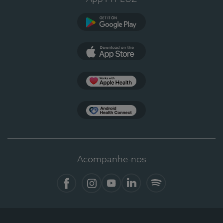
Google Play
App Store
Apple Health
Health Connect
Acompanhe-nos
Facebook
Instagram
YouTube
LinkedIn
Spotify