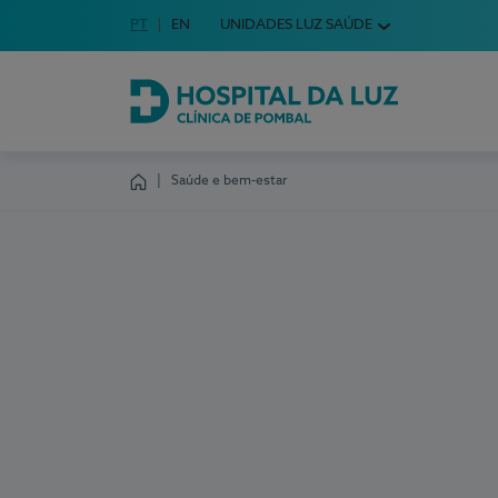
Idioma em Português
PT
English Language
EN
UNIDADES LUZ SAÚDE
Escolha o seu idioma
Hospital da Luz Clínica de Pombal
Saúde e bem-estar
Homepage