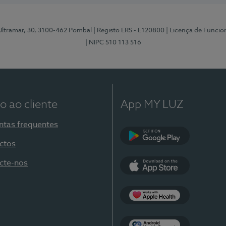
 Ultramar, 30, 3100-462 Pombal
| Registo ERS - E120800
| Licença de Funci
| NIPC 510 113 516
o ao cliente
App MY LUZ
ntas frequentes
ctos
Google Play
cte-nos
App Store
Apple Health