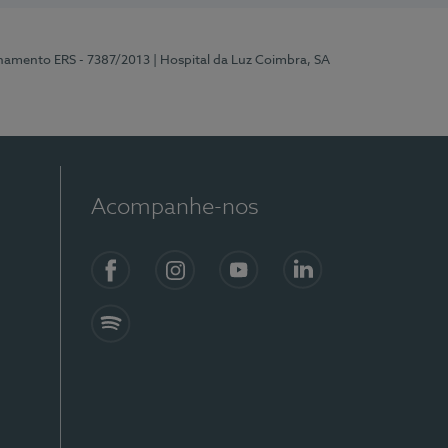
onamento ERS - 7387/2013
| Hospital da Luz Coimbra, SA
Acompanhe-nos
Facebook
Instagram
YouTube
LinkedIn
Spotify