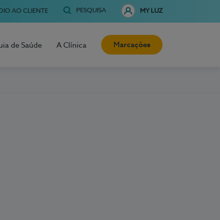
PESQUISA
OIO AO CLIENTE
MY LUZ
Marcações
uia de Saúde
A Clínica