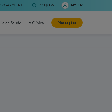
PESQUISA
OIO AO CLIENTE
MY LUZ
Marcações
uia de Saúde
A Clínica