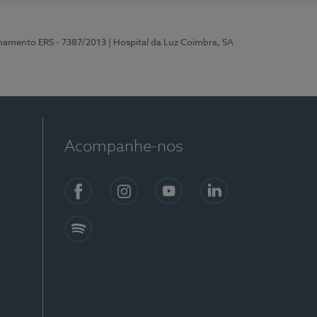
onamento ERS - 7387/2013
| Hospital da Luz Coimbra, SA
Acompanhe-nos
Facebook
Instagram
YouTube
LinkedIn
Spotify