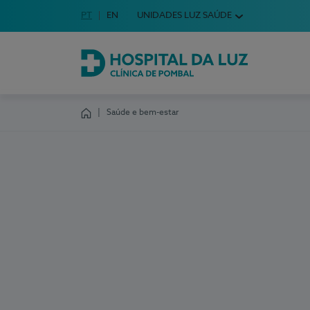
Idioma em Português
PT
English Language
EN
UNIDADES LUZ SAÚDE
Escolha o seu idioma
Hospital da Luz Clínica de Pombal
Saúde e bem-estar
Homepage