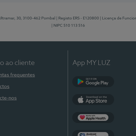
 Ultramar, 30, 3100-462 Pombal
| Registo ERS - E120800
| Licença de Funci
| NIPC 510 113 516
o ao cliente
App MY LUZ
ntas frequentes
ctos
Google Play
cte-nos
App Store
Apple Health