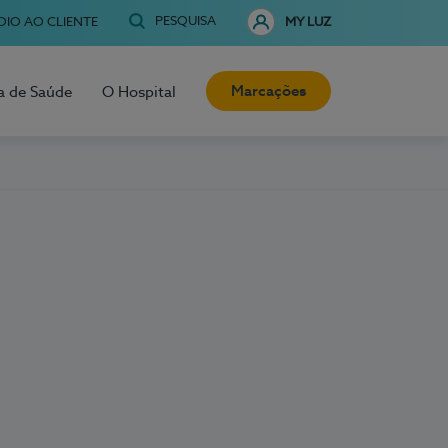
PESQUISA
OIO AO CLIENTE
MY LUZ
Marcações
a de Saúde
O Hospital