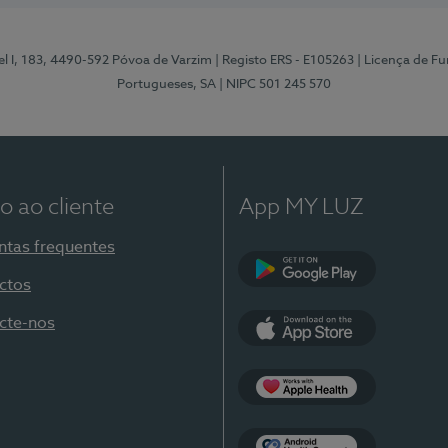
l I, 183, 4490-592 Póvoa de Varzim
| Registo ERS - E105263
| Licença de F
Portugueses, SA
| NIPC 501 245 570
o ao cliente
App MY LUZ
ntas frequentes
ctos
Google Play
cte-nos
App Store
Apple Health