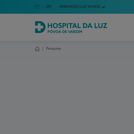
Idioma em Português
PT
English Language
EN
UNIDADES LUZ SAÚDE
Escolha o seu idioma
Hospital da Luz Póvoa de Varzim
Pesquisa
Homepage