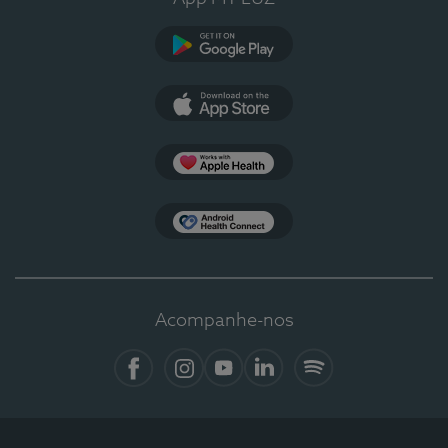
Google Play
App Store
Apple Health
Health Connect
Acompanhe-nos
Facebook
Instagram
YouTube
Linkedin
Spotify