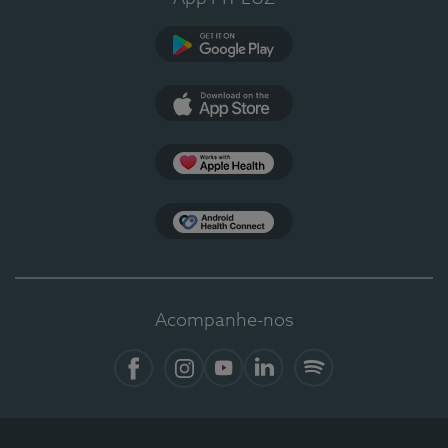
Google Play
App Store
Apple Health
Health Connect
Acompanhe-nos
Facebook
Instagram
YouTube
Linkedin
Spotify