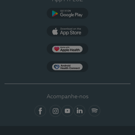
Google Play
App Store
Apple Health
Health Connect
Acompanhe-nos
Facebook
Instagram
YouTube
Linkedin
Spotify