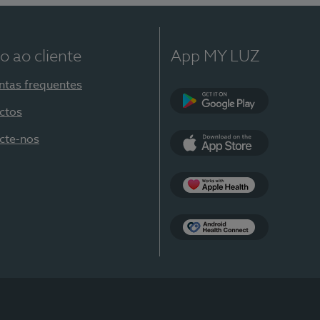
o ao cliente
App MY LUZ
ntas frequentes
ctos
Google Play
cte-nos
App Store
Apple Health
Health Connect