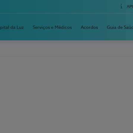
AP
pital da Luz
Serviços e Médicos
Acordos
Guia de Saú