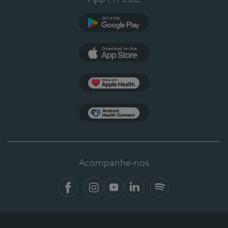
Google Play
App Store
Apple Health
Health Connect
Acompanhe-nos
Facebook
Instagram
YouTube
Linkedin
Spotify