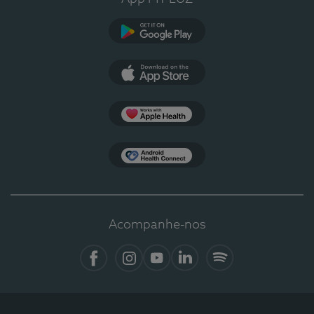
Google Play
App Store
Apple Health
Health Connect
Acompanhe-nos
Facebook
Instagram
YouTube
Linkedin
Spotify