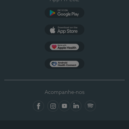
Google Play
App Store
Apple Health
Health Connect
Acompanhe-nos
Facebook
Instagram
YouTube
Linkedin
Spotify