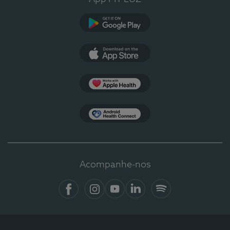
Google Play
App Store
Apple Health
Health Connect
Acompanhe-nos
Facebook
Instagram
YouTube
Linkedin
Spotify