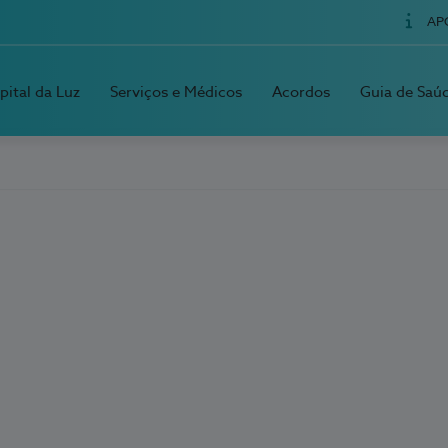
AP
pital da Luz
Serviços e Médicos
Acordos
Guia de Saú