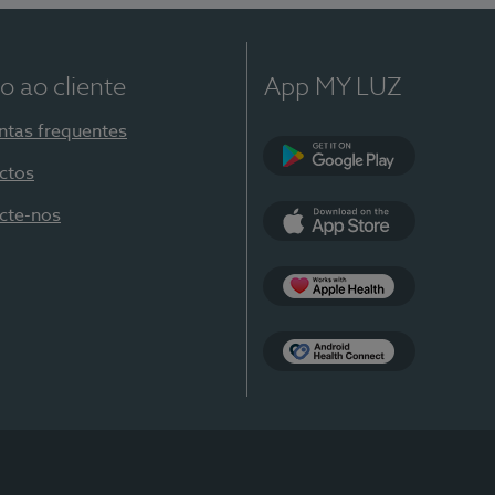
o ao cliente
App MY LUZ
ntas frequentes
ctos
Google Play
cte-nos
App Store
Apple Health
Health Connect