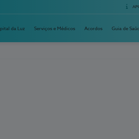
AP
pital da Luz
Serviços e Médicos
Acordos
Guia de Saú