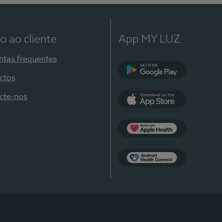
o ao cliente
App MY LUZ
ntas frequentes
ctos
Google Play
cte-nos
App Store
Apple Health
Health Connect