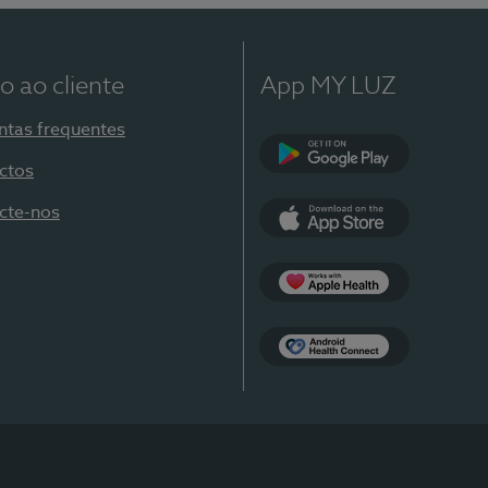
o ao cliente
App MY LUZ
ntas frequentes
ctos
Google Play
cte-nos
App Store
Apple Health
Health Connect