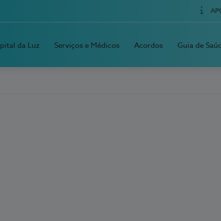
AP
pital da Luz
Serviços e Médicos
Acordos
Guia de Saú