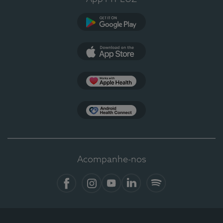
Google Play
App Store
Apple Health
Health Connect
Acompanhe-nos
Facebook
Instagram
YouTube
Linkedin
Spotify