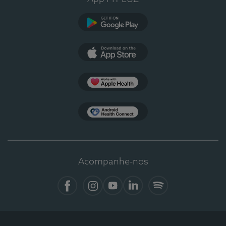
Google Play
App Store
Apple Health
Health Connect
Acompanhe-nos
Facebook
Instagram
YouTube
Linkedin
Spotify