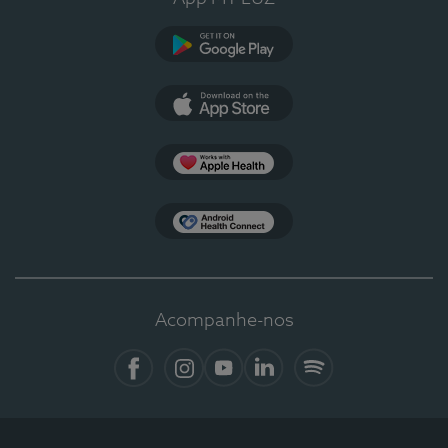
Google Play
App Store
Apple Health
Health Connect
Acompanhe-nos
Facebook
Instagram
YouTube
Linkedin
Spotify