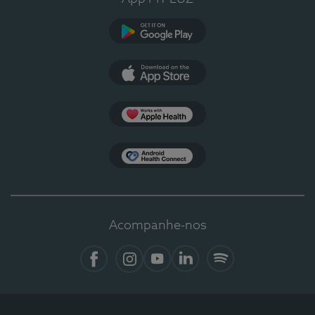
Google Play
App Store
Apple Health
Health Connect
Acompanhe-nos
Facebook
Instagram
YouTube
Linkedin
Spotify