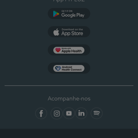
Google Play
App Store
Apple Health
Health Connect
Acompanhe-nos
Facebook
Instagram
YouTube
Linkedin
Spotify