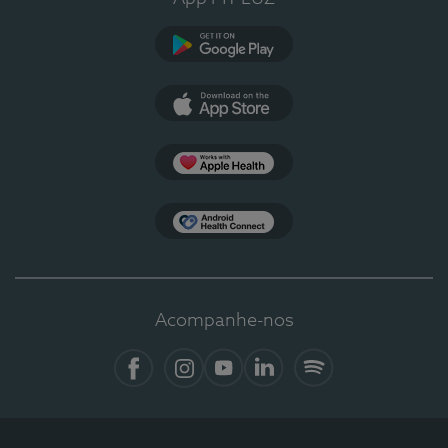
Google Play
App Store
Apple Health
Health Connect
Acompanhe-nos
Facebook
Instagram
YouTube
Linkedin
Spotify