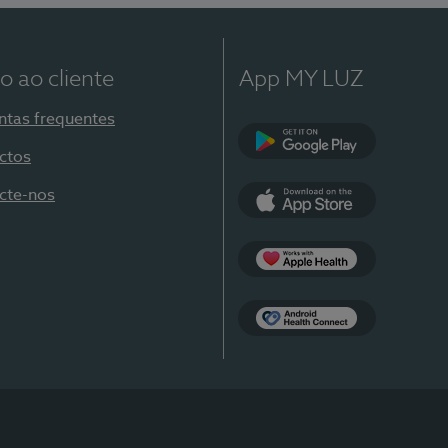
o ao cliente
App MY LUZ
ntas frequentes
ctos
Google Play
cte-nos
App Store
Apple Health
Health Connect