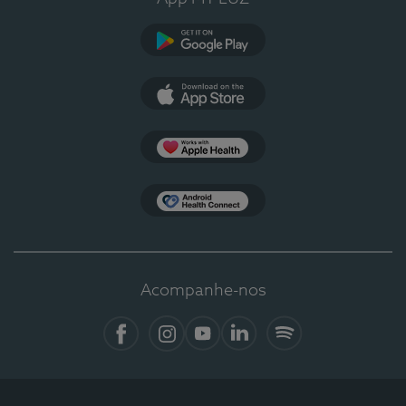
Google Play
App Store
Apple Health
Health Connect
Acompanhe-nos
Facebook
Instagram
YouTube
Linkedin
Spotify