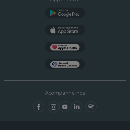
Google Play
App Store
Apple Health
Health Connect
Acompanhe-nos
Facebook
Instagram
YouTube
Linkedin
Spotify