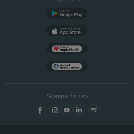
Google Play
App Store
Apple Health
Health Connect
Acompanhe-nos
Facebook
Instagram
YouTube
Linkedin
Spotify