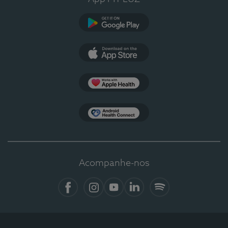
Google Play
App Store
Apple Health
Health Connect
Acompanhe-nos
Facebook
Instagram
YouTube
Linkedin
Spotify