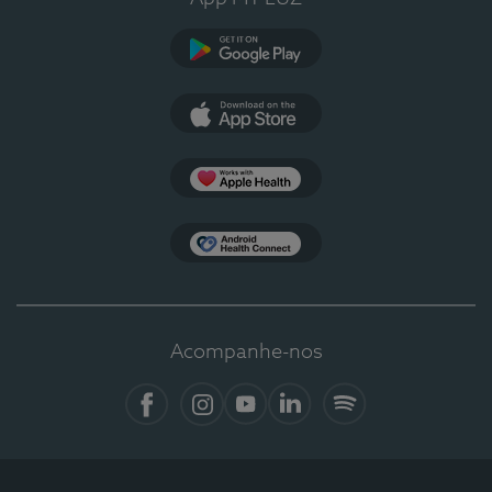
Google Play
App Store
Apple Health
Health Connect
Acompanhe-nos
Facebook
Instagram
YouTube
Linkedin
Spotify