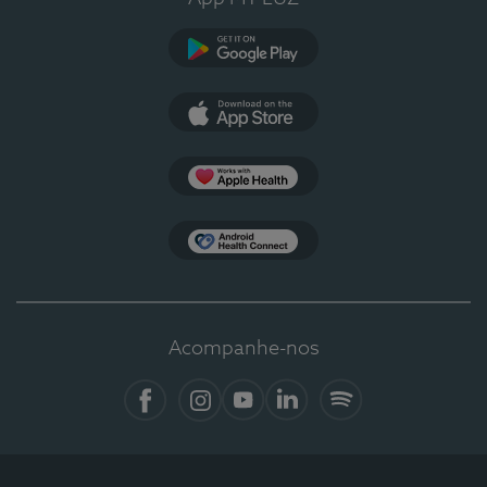
Google Play
App Store
Apple Health
Health Connect
Acompanhe-nos
Facebook
Instagram
YouTube
Linkedin
Spotify