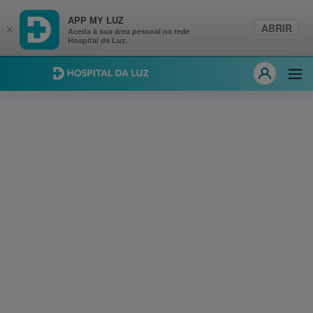
APP MY LUZ
ABRIR
×
Aceda à sua área pessoal na rede
Hospital da Luz.
Hospital da Luz
Abri
MY LUZ