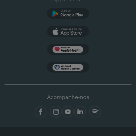
Google Play
App Store
Apple Health
Health Connect
Acompanhe-nos
Facebook
Instagram
YouTube
Linkedin
Spotify