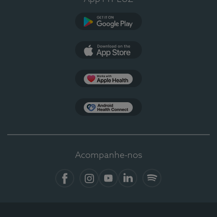
Google Play
App Store
Apple Health
Health Connect
Acompanhe-nos
Facebook
Instagram
YouTube
Linkedin
Spotify