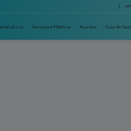
AP
pital da Luz
Serviços e Médicos
Acordos
Guia de Saú